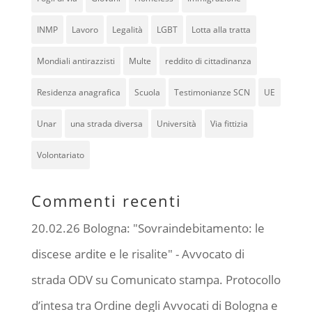
INMP
Lavoro
Legalità
LGBT
Lotta alla tratta
Mondiali antirazzisti
Multe
reddito di cittadinanza
Residenza anagrafica
Scuola
Testimonianze SCN
UE
Unar
una strada diversa
Università
Via fittizia
Volontariato
Commenti recenti
20.02.26 Bologna: "Sovraindebitamento: le
discese ardite e le risalite" - Avvocato di
strada ODV
su
Comunicato stampa. Protocollo
d’intesa tra Ordine degli Avvocati di Bologna e