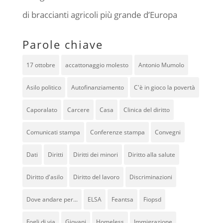
di braccianti agricoli più grande d’Europa
Parole chiave
17 ottobre
accattonaggio molesto
Antonio Mumolo
Asilo politico
Autofinanziamento
C'è in gioco la povertà
Caporalato
Carcere
Casa
Clinica del diritto
Comunicati stampa
Conferenze stampa
Convegni
Dati
Diritti
Diritti dei minori
Diritto alla salute
Diritto d'asilo
Diritto del lavoro
Discriminazioni
Dove andare per...
ELSA
Feantsa
Fiopsd
Fogli di via
Giovani
Homeless
Immigrazione