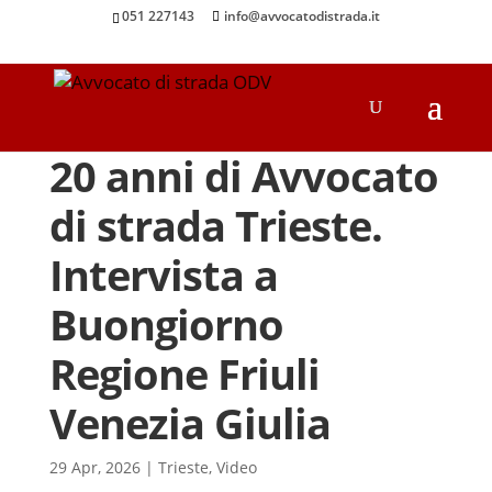
051 227143
info@avvocatodistrada.it
20 anni di Avvocato
di strada Trieste.
Intervista a
Buongiorno
Regione Friuli
Venezia Giulia
29 Apr, 2026
|
Trieste
,
Video