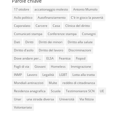
Parole chiave
17 ottobre
accattonaggio molesto
Antonio Mumolo
Asilo politico
Autofinanziamento
C'è in gioco la povertà
Caporalato
Carcere
Casa
Clinica del diritto
Comunicati stampa
Conferenze stampa
Convegni
Dati
Diritti
Diritti dei minori
Diritto alla salute
Diritto d'asilo
Diritto del lavoro
Discriminazioni
Dove andare per...
ELSA
Feantsa
Fiopsd
Fogli di via
Giovani
Homeless
Immigrazione
INMP
Lavoro
Legalità
LGBT
Lotta alla tratta
Mondiali antirazzisti
Multe
reddito di cittadinanza
Residenza anagrafica
Scuola
Testimonianze SCN
UE
Unar
una strada diversa
Università
Via fittizia
Volontariato