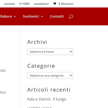
contatti
5×1000
newsletter
0 Elementi
llabora
Sostienici
Contatti
Archivi
Archivi
Categorie
sti
Categorie
Articoli recenti
stro
Ada e Demir. Il lungo
viaggio verso