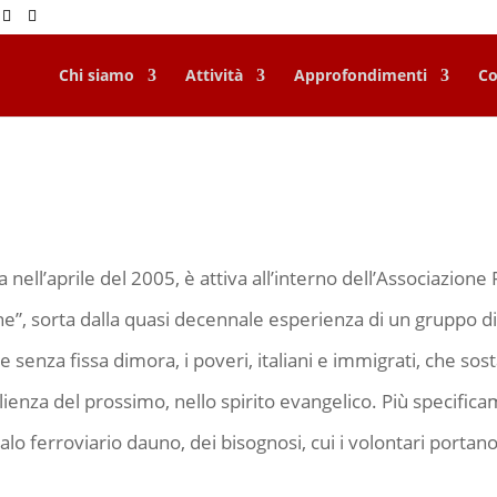
Chi siamo
Attività
Approfondimenti
Co
nell’aprile del 2005, è attiva all’interno dell’Associazione F
ne”, sorta dalla quasi decennale esperienza di un gruppo di 
enza fissa dimora, i poveri, italiani e immigrati, che sost
ienza del prossimo, nello spirito evangelico. Più specificam
calo ferroviario dauno, dei bisognosi, cui i volontari portan