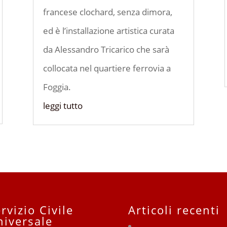
francese clochard, senza dimora,
ed è l’installazione artistica curata
da Alessandro Tricarico che sarà
collocata nel quartiere ferrovia a
Foggia.
leggi tutto
rvizio Civile
Articoli recenti
niversale