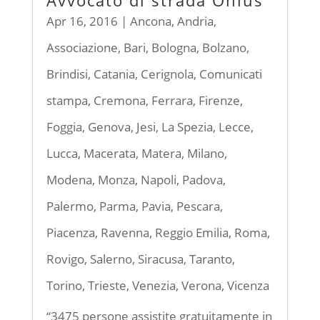
Avvocato di strada Onlus
Apr 16, 2016
|
Ancona
,
Andria
,
Associazione
,
Bari
,
Bologna
,
Bolzano
,
Brindisi
,
Catania
,
Cerignola
,
Comunicati
stampa
,
Cremona
,
Ferrara
,
Firenze
,
Foggia
,
Genova
,
Jesi
,
La Spezia
,
Lecce
,
Lucca
,
Macerata
,
Matera
,
Milano
,
Modena
,
Monza
,
Napoli
,
Padova
,
Palermo
,
Parma
,
Pavia
,
Pescara
,
Piacenza
,
Ravenna
,
Reggio Emilia
,
Roma
,
Rovigo
,
Salerno
,
Siracusa
,
Taranto
,
Torino
,
Trieste
,
Venezia
,
Verona
,
Vicenza
“3475 persone assistite gratuitamente in