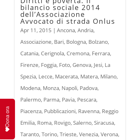
Diritti e povertà. Il
bilancio sociale 2014
dell’Associazione
Avvocato di strada Onlus
Apr 11, 2015
|
Ancona
,
Andria
,
Associazione
,
Bari
,
Bologna
,
Bolzano
,
Catania
,
Cerignola
,
Cremona
,
Ferrara
,
Firenze
,
Foggia
,
Foto
,
Genova
,
Jesi
,
La
Spezia
,
Lecce
,
Macerata
,
Matera
,
Milano
,
Modena
,
Monza
,
Napoli
,
Padova
,
Palermo
,
Parma
,
Pavia
,
Pescara
,
Dona ora
Piacenza
,
Pubblicazioni
,
Ravenna
,
Reggio
Emilia
,
Roma
,
Rovigo
,
Salerno
,
Siracusa
,
Taranto
,
Torino
,
Trieste
,
Venezia
,
Verona
,