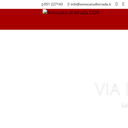
051 227143
info@avvocatodistrada.it
VIA
La