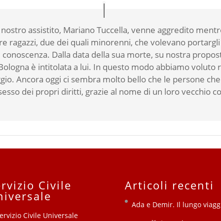
nostro assistito, Mariano Tuccella, venne aggredito mentre
re ragazzi, due dei quali minorenni, che volevano portargli
onoscenza. Dalla data della sua morte, su nostra proposta 
i Bologna è intitolata a lui. In questo modo abbiamo voluto
io. Ancora oggi ci sembra molto bello che le persone che
ssesso dei propri diritti, grazie al nome di un loro vecchio
rvizio Civile
Articoli recenti
niversale
Ada e Demir. Il lungo viagg