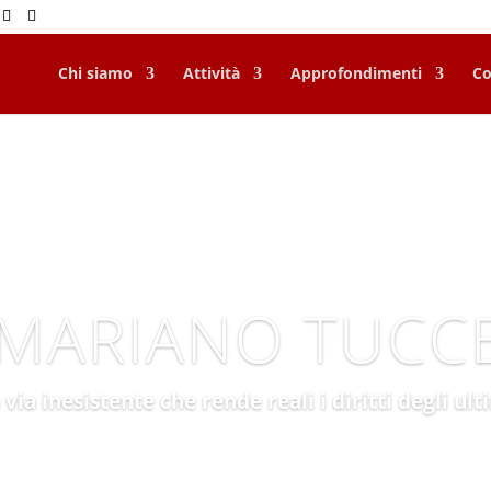
Chi siamo
Attività
Approfondimenti
Co
 MARIANO TUCC
 via inesistente che rende reali i diritti degli ult