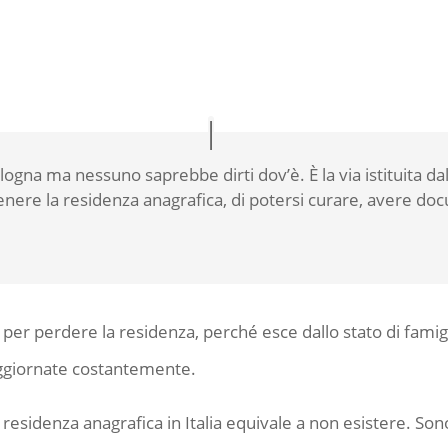
ologna ma nessuno saprebbe dirti dov’è. È la via istituita 
nere la residenza anagrafica, di potersi curare, avere docum
 per perdere la residenza, perché esce dallo stato di famigl
ggiornate costantemente.
sidenza anagrafica in Italia equivale a non esistere. Sono mol