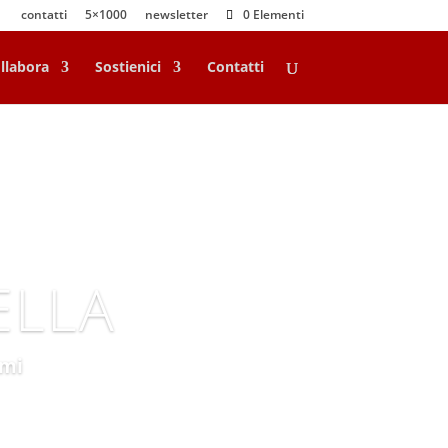
contatti
5×1000
newsletter
0 Elementi
llabora
Sostienici
Contatti
ELLA
imi