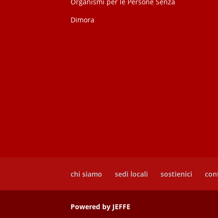
chi siamo
sedi locali
sostienici
cont
Powered by
JEFFE