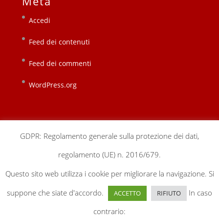
Meta
Accedi
Feed dei contenuti
Feed dei commenti
WordPress.org
GDPR: Regolamento generale sulla protezione dei dati,
regolamento (UE) n. 2016/679.
chi siamo
sedi locali
sostienici
contatti
Questo sito web utilizza i cookie per migliorare la navigazione. Si
gestionale
privacy & cookie policy
suppone che siate d'accordo.
In caso
ACCETTO
RIFIUTO
contrario: