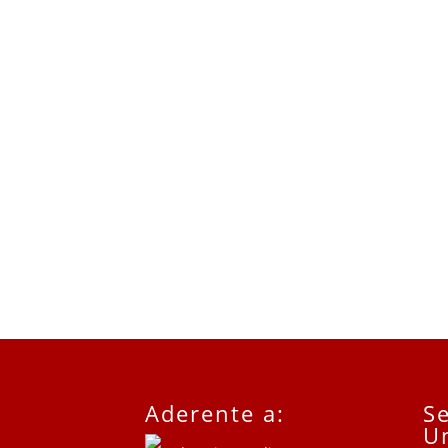
Aderente a:
Se
U