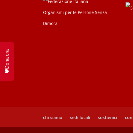
Dona ora
chi siamo
sedi locali
sostienici
cont