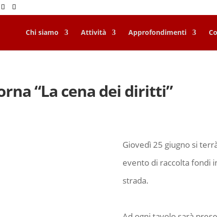
Chi siamo
Attività
Approfondimenti
Co
rna “La cena dei diritti”
Giovedì 25 giugno si terrà
evento di raccolta fondi 
strada.
Ad ogni tavolo sarà prese