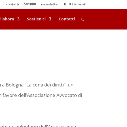
contatti
5×1000
newsletter
0 Elementi
llabora
Sostienici
Contatti
 a Bologna “La cena dei diritti”, un
in favore dell’Associazione Avvocato di
nte un volontario dell’Associazione,