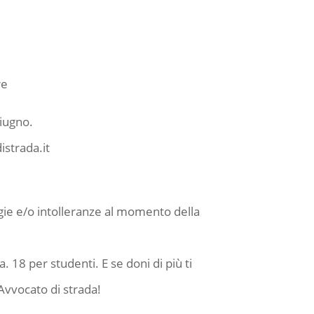
re
giugno.
strada.it
gie e/o intolleranze al momento della
 18 per studenti. E se doni di più ti
Avvocato di strada!