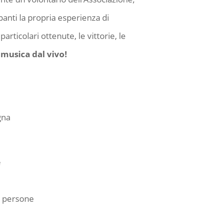
panti la propria esperienza di
articolari ottenute, le vittorie, le
…
musica dal vivo!
gna
e
4 persone