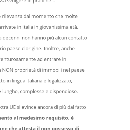
ssa svolgere le pratiche…
e rilevanza dal momento che molte
ivate in Italia in giovanissima età,
da decenni non hanno più alcun contatto
rio paese d’origine. Inoltre, anche
venturosamente ad entrare in
a NON proprietà di immobili nel paese
 in lingua italiana e legalizzato,
re lunghe, complesse e dispendiose.
extra UE si evince ancora di più dal fatto
rimento al medesimo requisito, è
ne che attesta il non possesso di