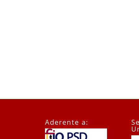
Aderente a:
Se
U