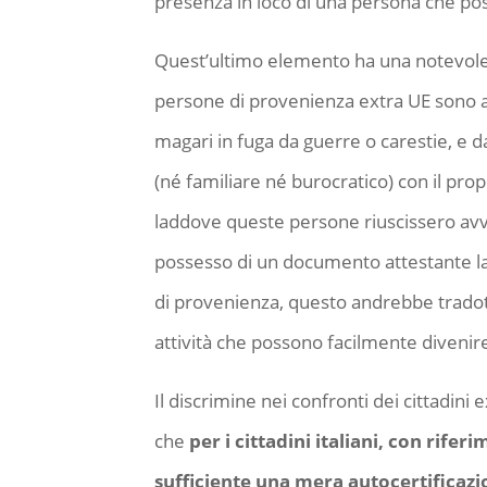
presenza in loco di una persona che po
Quest’ultimo elemento ha una notevol
persone di provenienza extra UE sono arr
magari in fuga da guerre o carestie, e 
(né familiare né burocratico) con il prop
laddove queste persone riuscissero av
possesso di un documento attestante l
di provenienza, questo andrebbe tradotto
attività che possono facilmente diveni
Il discrimine nei confronti dei cittadini 
che
per i cittadini italiani, con rife
sufficiente una mera autocertificazio