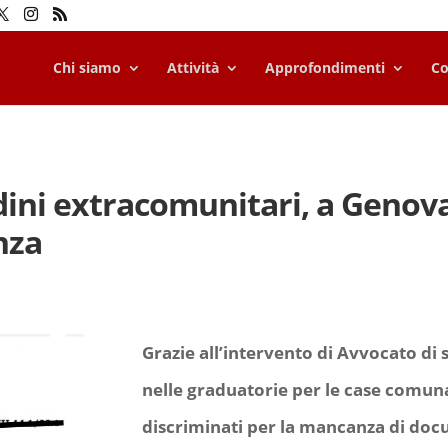
Chi siamo
Attività
Approfondimenti
Co
dini extracomunitari, a Genova
nza
Grazie all’intervento di Avvocato di s
nelle graduatorie per le case comuna
discriminati
per la mancanza di docum