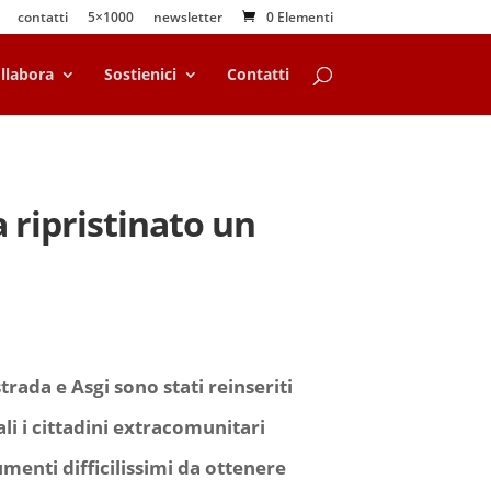
contatti
5×1000
newsletter
0 Elementi
llabora
Sostienici
Contatti
 ripristinato un
trada e Asgi sono stati reinseriti
li i cittadini extracomunitari
enti difficilissimi da ottenere