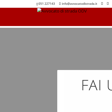
051 227143
info@avvocatodistrada.it
FAI