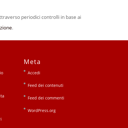
ttraverso periodici controlli in base ai
azione
.
Meta
io
Accedi
Feed dei contenuti
ita
Feed dei commenti
WordPress.org
i