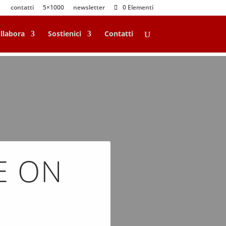
contatti
5×1000
newsletter
0 Elementi
llabora
Sostienici
Contatti
E ON