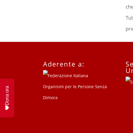
che
Tut
pri
Aderente a:
Se
U
Dona ora