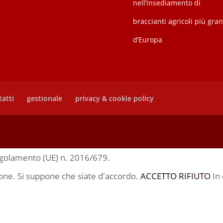
nell’insediamento di
braccianti agricoli più gra
d’Europa
atti
gestionale
privacy & cookie policy
egolamento (UE) n. 2016/679.
zione. Si suppone che siate d'accordo.
ACCETTO
RIFIUTO
In 