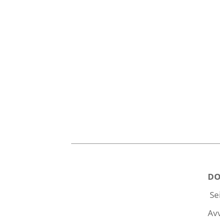
DO
Se
Avv