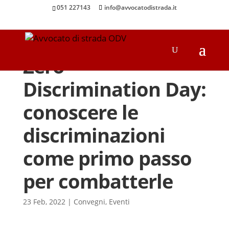
051 227143
info@avvocatodistrada.it
Zero
Discrimination Day:
conoscere le
discriminazioni
come primo passo
per combatterle
23 Feb, 2022
|
Convegni
,
Eventi