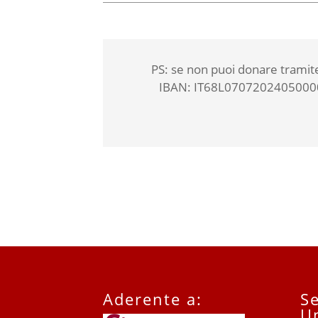
PS: se non puoi donare tramit
IBAN: IT68L0707202405000000
Aderente a:
Se
U