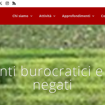
Chi siamo
Attività
Approfondimenti
Co
nti burocratici e 
negati