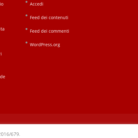
io
Accedi
Feed dei contenuti
ita
Feed dei commenti
WordPress.org
i
nde
 2016/679.