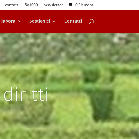
contatti
5×1000
newsletter
0 Elementi
llabora
Sostienici
Contatti
diritti