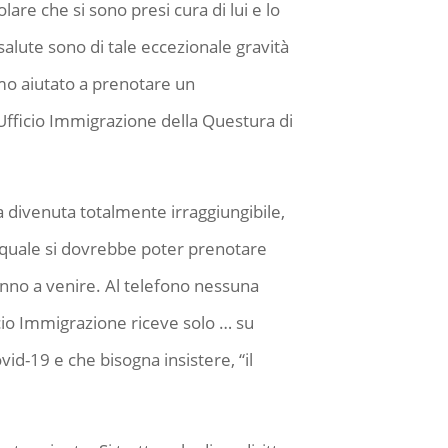
are che si sono presi cura di lui e lo
salute sono di tale eccezionale gravità
amo aiutato a prenotare un
fficio Immigrazione della Questura di
ia divenuta totalmente irraggiungibile,
l quale si dovrebbe poter prenotare
anno a venire. Al telefono nessuna
ficio Immigrazione riceve solo … su
id-19 e che bisogna insistere, “il