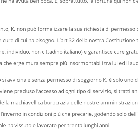
 ne ha avuta ben poca. E, soprattutto, la fortuna qui non c’en
 K. non può formalizzare la sua richiesta di permesso di 
ure di cui ha bisogno. L’art 32 della nostra Costituzione t
, individuo, non cittadino italiano) e garantisce cure gratuit
 che erge mura sempre più insormontabili tra lui ed il suo 
 si avvicina e senza permesso di soggiorno K. è solo uno dei 
 viene precluso l’accesso ad ogni tipo di servizio, si tratti 
della machiavellica burocrazia delle nostre amministrazioni
’inverno in condizioni più che precarie, godendo solo dell’a
ale ha vissuto e lavorato per trenta lunghi anni.