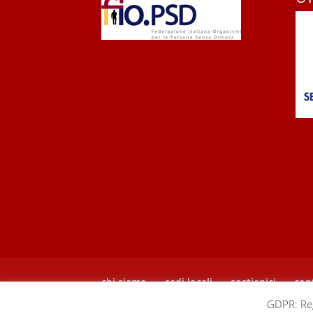
chi siamo
sedi locali
sostienici
cont
GDPR: Reg