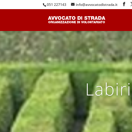
051 227143
info@avvocatodistrada.it
Labiri