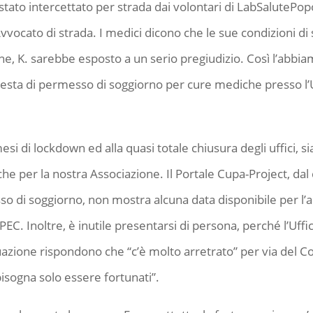
tato intercettato per strada dai volontari di LabSalutePopol
vocato di strada. I medici dicono che le sue condizioni di 
gine, K. sarebbe esposto a un serio pregiudizio. Così l’abbi
esta di permesso di soggiorno per cure mediche presso l’U
si di lockdown ed alla quasi totale chiusura degli uffici, s
e per la nostra Associazione. Il Portale Cupa-Project, da
o di soggiorno, non mostra alcuna data disponibile per l’
 PEC. Inoltre, è inutile presentarsi di persona, perché l’Uf
azione rispondono che “c’è molto arretrato” per via del Cov
isogna solo essere fortunati”.