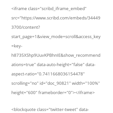
<iframe class="scribd_iframe_embed"
src="https://www.scribd.com/embeds/34449
3700/content?
start_page=1&view_mode=scroll&access_key
=key-
h8735XShp9UuvKPBhnIE&show_recommend
ations=true" data-auto-height="false" data-
aspect-ratio="0.7411668036154478"
scrolling="no" id="doc_90821" width="100%"
height="600" frameborder="0"></iframe>
<blockquote class="twitter-tweet" data-