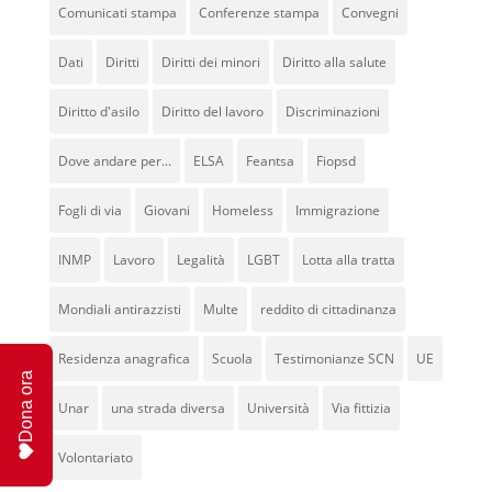
Comunicati stampa
Conferenze stampa
Convegni
Dati
Diritti
Diritti dei minori
Diritto alla salute
Diritto d'asilo
Diritto del lavoro
Discriminazioni
Dove andare per...
ELSA
Feantsa
Fiopsd
Fogli di via
Giovani
Homeless
Immigrazione
INMP
Lavoro
Legalità
LGBT
Lotta alla tratta
Mondiali antirazzisti
Multe
reddito di cittadinanza
Residenza anagrafica
Scuola
Testimonianze SCN
UE
Dona ora
Unar
una strada diversa
Università
Via fittizia
Volontariato