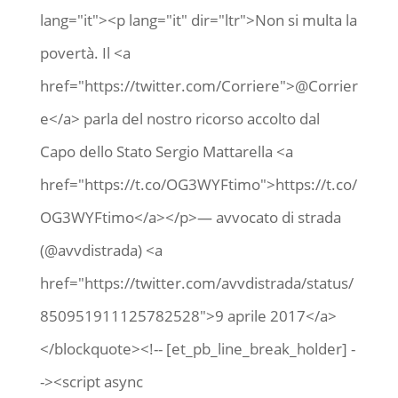
lang="it"><p lang="it" dir="ltr">Non si multa la
povertà. Il <a
href="https://twitter.com/Corriere">@Corrier
e</a> parla del nostro ricorso accolto dal
Capo dello Stato Sergio Mattarella <a
href="https://t.co/OG3WYFtimo">https://t.co/
OG3WYFtimo</a></p>— avvocato di strada
(@avvdistrada) <a
href="https://twitter.com/avvdistrada/status/
850951911125782528">9 aprile 2017</a>
</blockquote><!-- [et_pb_line_break_holder] -
-><script async