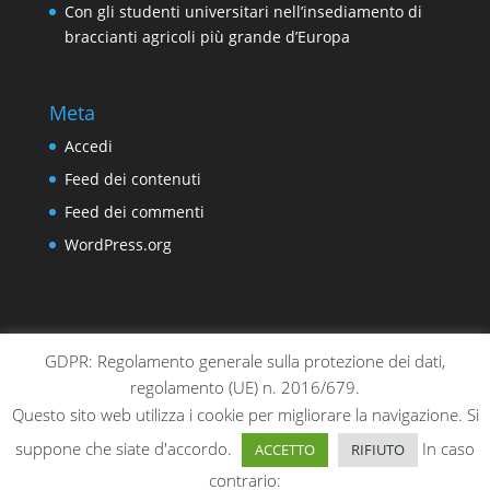
Con gli studenti universitari nell’insediamento di
braccianti agricoli più grande d’Europa
Meta
Accedi
Feed dei contenuti
Feed dei commenti
WordPress.org
GDPR: Regolamento generale sulla protezione dei dati,
chi siamo
sedi locali
sostienici
contatti
regolamento (UE) n. 2016/679.
gestionale
privacy & cookie policy
Questo sito web utilizza i cookie per migliorare la navigazione. Si
suppone che siate d'accordo.
In caso
ACCETTO
RIFIUTO
contrario: