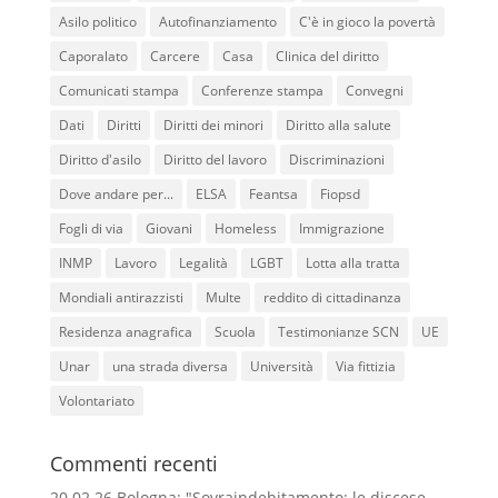
Asilo politico
Autofinanziamento
C'è in gioco la povertà
Caporalato
Carcere
Casa
Clinica del diritto
Comunicati stampa
Conferenze stampa
Convegni
Dati
Diritti
Diritti dei minori
Diritto alla salute
Diritto d'asilo
Diritto del lavoro
Discriminazioni
Dove andare per...
ELSA
Feantsa
Fiopsd
Fogli di via
Giovani
Homeless
Immigrazione
INMP
Lavoro
Legalità
LGBT
Lotta alla tratta
Mondiali antirazzisti
Multe
reddito di cittadinanza
Residenza anagrafica
Scuola
Testimonianze SCN
UE
Unar
una strada diversa
Università
Via fittizia
Volontariato
Commenti recenti
20.02.26 Bologna: "Sovraindebitamento: le discese