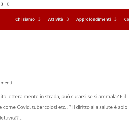
Chi siamo
Attività
Approfondimenti
Co
menti
nito letteralmente in strada, può curarsi se si ammala? E il
 come Covid, tubercolosi etc.. ? Il diritto alla salute è solo
ettività?...