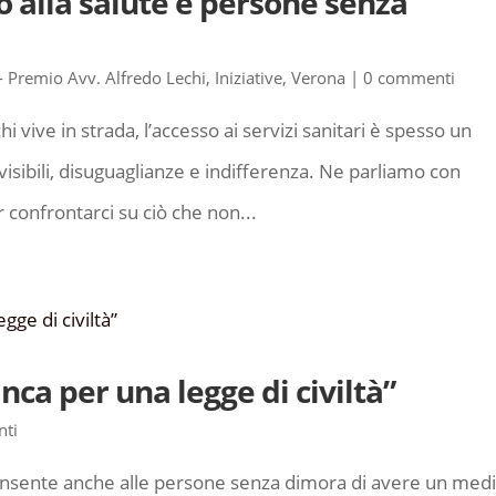
to alla salute e persone senza
 - Premio Avv. Alfredo Lechi
,
Iniziative
,
Verona
|
0 commenti
i vive in strada, l’accesso ai servizi sanitari è spesso un
nvisibili, disuguaglianze e indifferenza. Ne parliamo con
confrontarci su ciò che non...
ca per una legge di civiltà”
ti
nsente anche alle persone senza dimora di avere un med