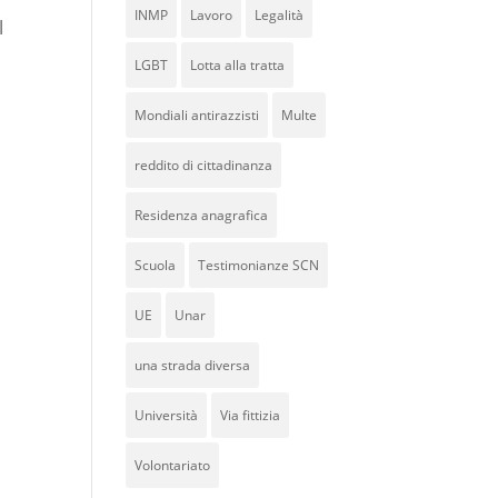
INMP
Lavoro
Legalità
l
LGBT
Lotta alla tratta
Mondiali antirazzisti
Multe
reddito di cittadinanza
Residenza anagrafica
Scuola
Testimonianze SCN
UE
Unar
una strada diversa
Università
Via fittizia
Volontariato