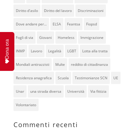
Diritto d'asilo
Diritto del lavoro
Discriminazioni
Dove andare per...
ELSA
Feantsa
Fiopsd
Fogli di via
Giovani
Homeless
Immigrazione
Dona ora
INMP
Lavoro
Legalità
LGBT
Lotta alla tratta
Mondiali antirazzisti
Multe
reddito di cittadinanza
Residenza anagrafica
Scuola
Testimonianze SCN
UE
Unar
una strada diversa
Università
Via fittizia
Volontariato
Commenti recenti