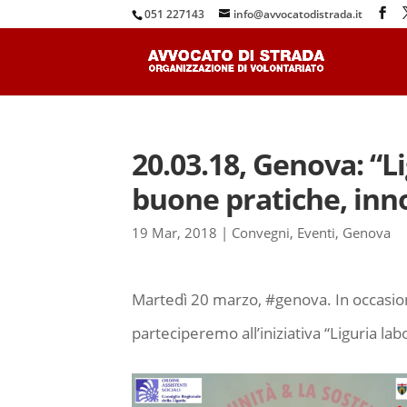
051 227143
info@avvocatodistrada.it
20.03.18, Genova: “L
buone pratiche, inn
19 Mar, 2018
|
Convegni
,
Eventi
,
Genova
Martedì 20 marzo, #genova. In occasion
parteciperemo all’iniziativa “Liguria la