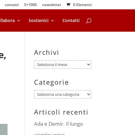
contatti
5×1000
newsletter
0 Elementi
llabora
Sostienici
Contatti
Archivi
e,
Archivi
Categorie
Categorie
Articoli recenti
Ada e Demir. Il lungo
viaggio verso