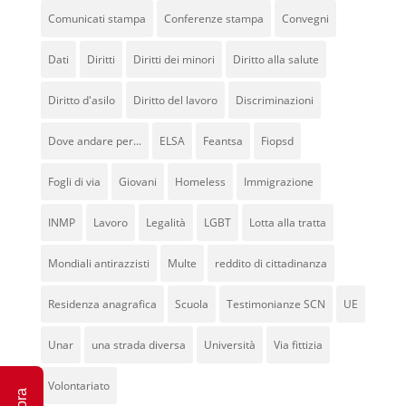
Comunicati stampa
Conferenze stampa
Convegni
Dati
Diritti
Diritti dei minori
Diritto alla salute
Diritto d'asilo
Diritto del lavoro
Discriminazioni
Dove andare per...
ELSA
Feantsa
Fiopsd
Fogli di via
Giovani
Homeless
Immigrazione
INMP
Lavoro
Legalità
LGBT
Lotta alla tratta
Mondiali antirazzisti
Multe
reddito di cittadinanza
Residenza anagrafica
Scuola
Testimonianze SCN
UE
Unar
una strada diversa
Università
Via fittizia
Volontariato