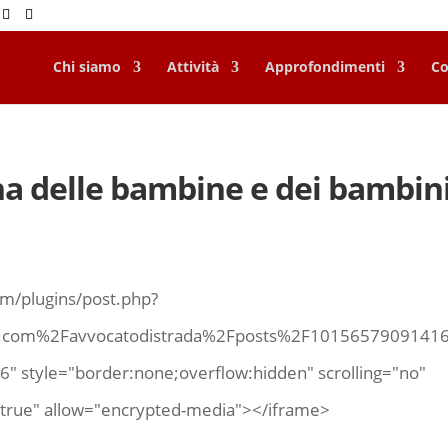
Chi siamo
Attività
Approfondimenti
Co
na delle bambine e dei bambin
m/plugins/post.php?
.com%2Favvocatodistrada%2Fposts%2F1015657909141
" style="border:none;overflow:hidden" scrolling="no"
true" allow="encrypted-media"></iframe>