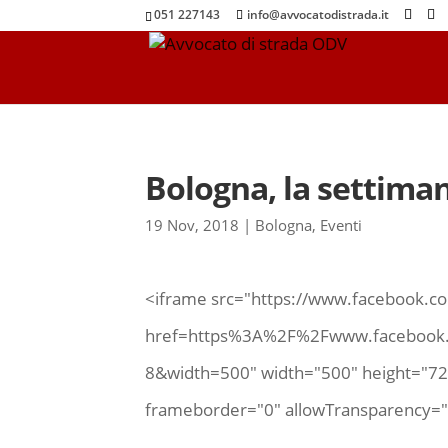
051 227143
info@avvocatodistrada.it
Bologna, la settima
19 Nov, 2018
|
Bologna
,
Eventi
<iframe src="https://www.facebook.co
href=https%3A%2F%2Fwww.facebook
8&width=500" width="500" height="726
frameborder="0" allowTransparency="