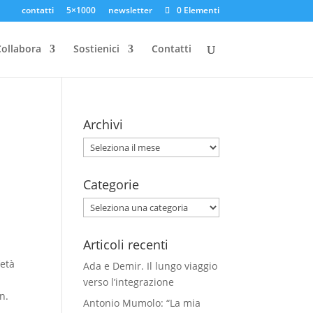
contatti
5×1000
newsletter
0 Elementi
ollabora
Sostienici
Contatti
n
Archivi
Archivi
Categorie
Categorie
Articoli recenti
’età
Ada e Demir. Il lungo viaggio
verso l’integrazione
n.
Antonio Mumolo: “La mia