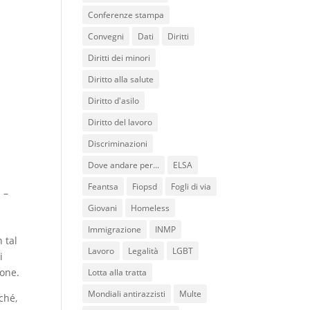
Conferenze stampa
Convegni
Dati
Diritti
Diritti dei minori
Diritto alla salute
Diritto d'asilo
Diritto del lavoro
Discriminazioni
Dove andare per...
ELSA
Feantsa
Fiopsd
Fogli di via
 –
Giovani
Homeless
Immigrazione
INMP
 tal
Lavoro
Legalità
LGBT
i
ione.
Lotta alla tratta
Mondiali antirazzisti
Multe
ché,