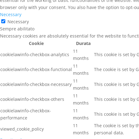
essential for the working of basic functionalities of the website. 
browser only with your consent. You also have the option to opt-ou
Necessary
Necessary
Sempre abilitato
Necessary cookies are absolutely essential for the website to func
Cookie
Durata
11
cookielawinfo-checkbox-analytics
This cookie is set by
months
11
cookielawinfo-checkbox-functional
The cookie is set by 
months
11
cookielawinfo-checkbox-necessary
This cookie is set by
months
11
cookielawinfo-checkbox-others
This cookie is set by
months
cookielawinfo-checkbox-
11
This cookie is set by
performance
months
11
The cookie is set by 
viewed_cookie_policy
months
personal data.