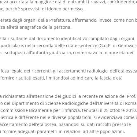
eneva accertata la maggiore età di entrambi i ragazzi, concludendo, 
iano, perché sprovvisti di idoneo permesso.
perata dagli organi della Prefettura, affermando, invece, come non 
zza all’età anagrafica della persona.
uella risultante dal documento identificativo compilato dagli organi
n particolare, nella seconda delle citate sentenze (G.d.P. di Genova, 
si sottoposti all’autorità giudiziaria, confermava la minore età dei
sa legale dei ricorrenti, gli accertamenti radiologici dell’età osse
rnire risultati esatti, limitandosi ad indicare la fascia d’età
a richiamato all’attenzione dei giudici la recente relazione del Prof.
o del Dipartimento di Scienze Radiologiche dell’Università di Roma,
Commissione Bicamerale per l’Infanzia, tenutasi il 25 ottobre 2010,
etrica è differente nelle diverse popolazioni, si evidenziava come i
r l’accertamento dell’età ossea, basandosi su dati raccolti presso le
i fornire adeguati parametri in relazioni ad altre popolazioni.