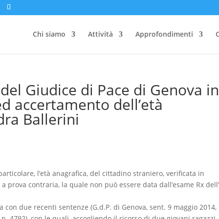
Chi siamo
Attività
Approfondimenti
C
del Giudice di Pace di Genova i
ed accertamento dell’età
ra Ballerini
rticolare, l’età anagrafica, del cittadino straniero, verificata in
o a prova contraria, la quale non può essere data dall’esame Rx dell
va con due recenti sentenze (G.d.P. di Genova, sent. 9 maggio 2014, 
n. 4792), con le quali, accogliendo il ricorso di due giovani ragazzi