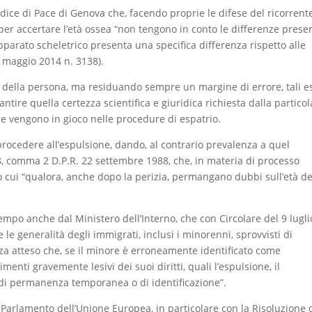
udice di Pace di Genova che, facendo proprie le difese del ricorrent
per accertare l’età ossea “non tengono in conto le differenze prese
apparato scheletrico presenta una specifica differenza rispetto alle
9 maggio 2014 n. 3138).
à della persona, ma residuando sempre un margine di errore, tali 
tire quella certezza scientifica e giuridica richiesta dalla particol
he vengono in gioco nelle procedure di espatrio.
procedere all’espulsione, dando, al contrario prevalenza a quel
. 8, comma 2 D.P.R. 22 settembre 1988, che, in materia di processo
 cui “qualora, anche dopo la perizia, permangano dubbi sull’età de
tempo anche dal Ministero dell’Interno, che con Circolare del 9 lugli
le generalità degli immigrati, inclusi i minorenni, sprovvisti di
za atteso che, se il minore è erroneamente identificato come
nti gravemente lesivi dei suoi diritti, quali l’espulsione, il
 di permanenza temporanea o di identificazione”.
Parlamento dell’Unione Europea, in particolare con la Risoluzione 