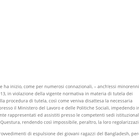
he ha inizio, come per numerosi connazionali, – anch’essi minorenni
013, in violazione della vigente normativa in materia di tutela dei
ella procedura di tutela, così come veniva disattesa la necessaria
resso il Ministero del Lavoro e delle Politiche Sociali, impedendo in
e rappresentati ed assistiti presso le competenti sedi istituzional
 la Questura, rendendo così impossibile, peraltro, la loro regolarizzaz
provvedimenti di espulsione dei giovani ragazzi del Bangladesh, per