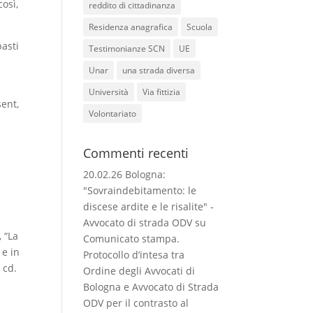
così,
reddito di cittadinanza
Residenza anagrafica
Scuola
basti
Testimonianze SCN
UE
Unar
una strada diversa
Università
Via fittizia
sent,
Volontariato
Commenti recenti
a
20.02.26 Bologna:
"Sovraindebitamento: le
discese ardite e le risalite" -
Avvocato di strada ODV
su
 “La
Comunicato stampa.
 e in
Protocollo d’intesa tra
 cd.
Ordine degli Avvocati di
Bologna e Avvocato di Strada
ODV per il contrasto al