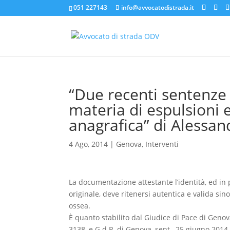
051 227143
info@avvocatodistrada.it
“Due recenti sentenze 
materia di espulsioni 
anagrafica” di Alessand
4 Ago, 2014
|
Genova
,
Interventi
La documentazione attestante l’identità, ed in pa
originale, deve ritenersi autentica e valida sin
ossea.
È quanto stabilito dal Giudice di Pace di Geno
3138, e G.d.P. di Genova, sent., 25 giugno 2014, 