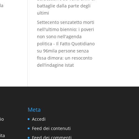
la
battaglie dalla parte degli
ultimi
Settecento senzatetto morti
nell'ultimo biennio: i poveri
non sono nell'agenda
politica - Il Fatto Quotidiano
su
96mila persone senza
fissa dimora: un resoconto
dell’indagine Istat
Meta
io
Accedi
Feed dei contenuti
ita
Feed dei commenti