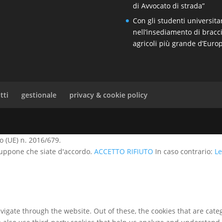
di Avvocato di strada”
Con gli studenti universita
nell’insediamento di bracci
agricoli più grande d’Euro
tti
gestionale
privacy & cookie policy
 (UE) n. 2016/679.
 suppone che siate d'accordo.
ACCETTO
RIFIUTO
In caso contrario:
Le
igate through the website. Out of these, the cookies that are cate