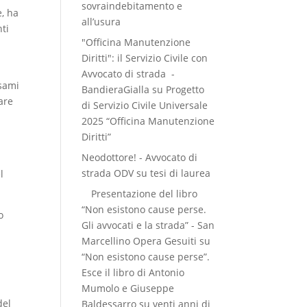
sovraindebitamento e
e, ha
all’usura
nti
"Officina Manutenzione
Diritti": il Servizio Civile con
Avvocato di strada -
esami
BandieraGialla
su
Progetto
are
di Servizio Civile Universale
2025 “Officina Manutenzione
Diritti”
Neodottore! - Avvocato di
strada ODV
su
tesi di laurea
l
Presentazione del libro
“Non esistono cause perse.
o
Gli avvocati e la strada” - San
Marcellino Opera Gesuiti
su
“Non esistono cause perse”.
Esce il libro di Antonio
Mumolo e Giuseppe
del
Baldessarro su venti anni di