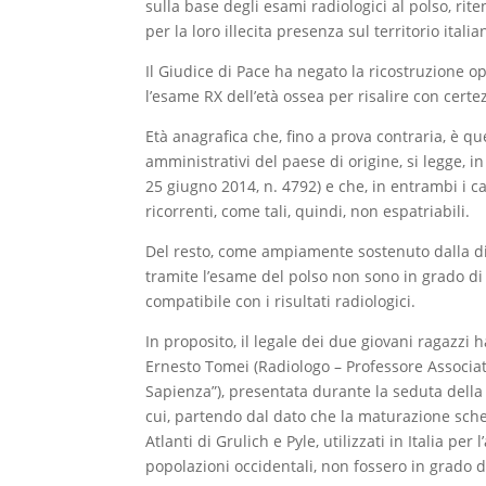
sulla base degli esami radiologici al polso, rit
per la loro illecita presenza sul territorio ital
Il Giudice di Pace ha negato la ricostruzione o
l’esame RX dell’età ossea per risalire con certe
Età anagrafica che, fino a prova contraria, è q
amministrativi del paese di origine, si legge, i
25 giugno 2014, n. 4792) e che, in entrambi i ca
ricorrenti, come tali, quindi, non espatriabili.
Del resto, come ampiamente sostenuto dalla dife
tramite l’esame del polso non sono in grado di fo
compatibile con i risultati radiologici.
In proposito, il legale dei due giovani ragazzi h
Ernesto Tomei (Radiologo – Professore Associat
Sapienza”), presentata durante la seduta della 
cui, partendo dal dato che la maturazione schel
Atlanti di Grulich e Pyle, utilizzati in Italia pe
popolazioni occidentali, non fossero in grado d