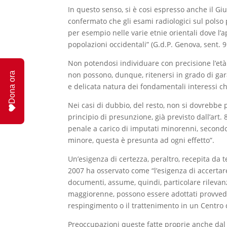
In questo senso, si è cosi espresso anche il Gi
confermato che gli esami radiologici sul polso 
per esempio nelle varie etnie orientali dove l’
popolazioni occidentali” (G.d.P. Genova, sent. 
Non potendosi individuare con precisione l’et
non possono, dunque, ritenersi in grado di garan
Dona ora
e delicata natura dei fondamentali interessi c
Nei casi di dubbio, del resto, non si dovrebbe 
principio di presunzione, già previsto dall’art
penale a carico di imputati minorenni, secondo
minore, questa è presunta ad ogni effetto”.
Un’esigenza di certezza, peraltro, recepita da 
2007 ha osservato come “l’esigenza di accertare 
documenti, assume, quindi, particolare rilevan
maggiorenne, possono essere adottati provvedime
respingimento o il trattenimento in un Centro
Preoccupazioni queste fatte proprie anche dal 