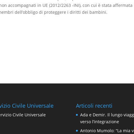
non accompagnati in UE (2012/2263 -INI), con cui è stata affermata 
membri dell’obbligo di proteggere i diritti dei bambini.
vizio Civile Universale
Articoli recenti
Ada e Demir. Il lungo viagg
verso l’integrazione
Antonio Mumolo: “La mia v