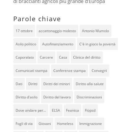
di braccianti agricoli più grande d’Europa
Parole chiave
17 ottobre
accattonaggio molesto
Antonio Mumolo
Asilo politico
Autofinanziamento
C'è in gioco la povertà
Caporalato
Carcere
Casa
Clinica del diritto
Comunicati stampa
Conferenze stampa
Convegni
Dati
Diritti
Diritti dei minori
Diritto alla salute
Diritto d'asilo
Diritto del lavoro
Discriminazioni
Dove andare per...
ELSA
Feantsa
Fiopsd
Fogli di via
Giovani
Homeless
Immigrazione