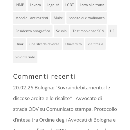
INMP
Lavoro
Legalità
LGBT
Lotta alla tratta
Mondiali antirazzisti
Multe
reddito di cittadinanza
Residenza anagrafica
Scuola
Testimonianze SCN
UE
Unar
una strada diversa
Università
Via fittizia
Volontariato
Commenti recenti
20.02.26 Bologna: "Sovraindebitamento: le
discese ardite e le risalite" - Avvocato di
strada ODV
su
Comunicato stampa. Protocollo
d’intesa tra Ordine degli Avvocati di Bologna e