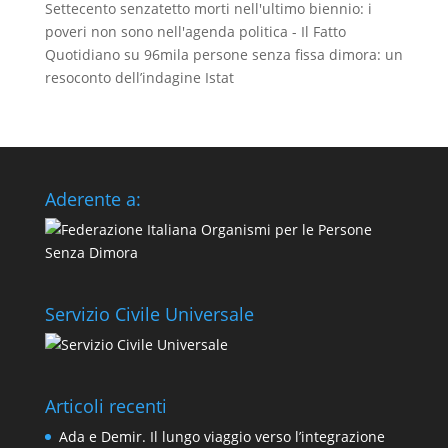
Settecento senzatetto morti nell'ultimo biennio: i
poveri non sono nell'agenda politica - Il Fatto
Quotidiano
su
96mila persone senza fissa dimora: un
resoconto dell’indagine Istat
Aderente a:
Servizio Civile Universale
Articoli recenti
Ada e Demir. Il lungo viaggio verso l’integrazione