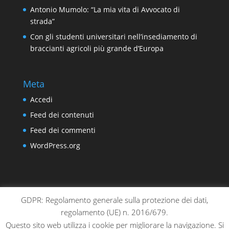
Antonio Mumolo: “La mia vita di Avvocato di
strada”
Con gli studenti universitari nell’insediamento di
braccianti agricoli più grande d’Europa
Meta
Accedi
Feed dei contenuti
Feed dei commenti
WordPress.org
GDPR: Regolamento generale sulla protezione dei dati,
chi siamo
sedi locali
sostienici
contatti
regolamento (UE) n. 2016/679.
gestionale
privacy & cookie policy
Questo sito web utilizza i cookie per migliorare la navigazione. Si