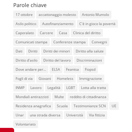
Parole chiave
17 ottobre
accattonaggio molesto
Antonio Mumolo
Asilo politico
Autofinanziamento
C'è in gioco la povertà
Caporalato
Carcere
Casa
Clinica del diritto
Comunicati stampa
Conferenze stampa
Convegni
Dati
Diritti
Diritti dei minori
Diritto alla salute
Diritto d'asilo
Diritto del lavoro
Discriminazioni
Dove andare per...
ELSA
Feantsa
Fiopsd
Fogli di via
Giovani
Homeless
Immigrazione
INMP
Lavoro
Legalità
LGBT
Lotta alla tratta
Mondiali antirazzisti
Multe
reddito di cittadinanza
Residenza anagrafica
Scuola
Testimonianze SCN
UE
Unar
una strada diversa
Università
Via fittizia
Volontariato