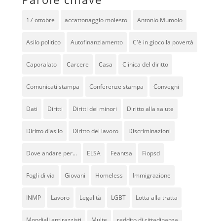
17 ottobre
accattonaggio molesto
Antonio Mumolo
Asilo politico
Autofinanziamento
C'è in gioco la povertà
Caporalato
Carcere
Casa
Clinica del diritto
Comunicati stampa
Conferenze stampa
Convegni
Dati
Diritti
Diritti dei minori
Diritto alla salute
Diritto d'asilo
Diritto del lavoro
Discriminazioni
Dove andare per...
ELSA
Feantsa
Fiopsd
Fogli di via
Giovani
Homeless
Immigrazione
INMP
Lavoro
Legalità
LGBT
Lotta alla tratta
Mondiali antirazzisti
Multe
reddito di cittadinanza