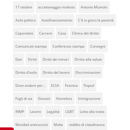
17 ottobre
accattonaggio molesto
Antonio Mumolo
Asilo politico
Autofinanziamento
C'è in gioco la povertà
Caporalato
Carcere
Casa
Clinica del diritto
Comunicati stampa
Conferenze stampa
Convegni
Dati
Diritti
Diritti dei minori
Diritto alla salute
Diritto d'asilo
Diritto del lavoro
Discriminazioni
Dove andare per...
ELSA
Feantsa
Fiopsd
Fogli di via
Giovani
Homeless
Immigrazione
INMP
Lavoro
Legalità
LGBT
Lotta alla tratta
Mondiali antirazzisti
Multe
reddito di cittadinanza