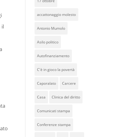
17 ottobre
i
accattonaggio molesto
il
Antonio Mumolo
Asilo politico
a
Autofinanziamento
C'è in gioco la povertà
Caporalato
Carcere
i
Casa
Clinica del diritto
ata
Comunicati stampa
Conferenze stampa
cato