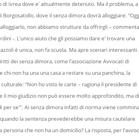
io di Ivrea dove e’ attualmente detenuto. Ma il problema, a
 di Borgosatollo, dove il senza dimora dovrà alloggiare: “Ogg
oggiarlo, non abbiamo strutture da offrirgli – commenta 
dini -. L’unico aiuto che gli possiamo dare e’ trovare una
onazzoli è unica, non fa scuola. Ma apre scenari interessanti 
diritti dei senza dimora, come l’associazione Avvocati di
e chi non ha una una casa a restare su una panchina, la
turale: “Non ho visto le carte – ragiona il presidente di
e il mio giudizio non può essere molto approfondito, ma d
i per se'”. Ai senza dimora infatti di norma viene commin
e quando la sentenza prevederebbe una misura cautelare
 persona che non ha un domicilio? La risposta, per l’avvo