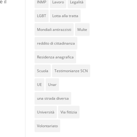
 il
INMP
Lavoro
Legalità
LGBT
Lotta alla tratta
Mondiali antirazzisti
Multe
reddito di cittadinanza
Residenza anagrafica
Scuola
Testimonianze SCN
UE
Unar
una strada diversa
Università
Via fittizia
Volontariato