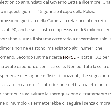
o elettronico annunciato dal Governo Letta a dicembre. Una
in questi giorni: il 15 gennaio il capo della Polizia
missione giustizia della Camera in relazione al decreto
zzati 90, anche se il costo complessivo è di 5 milioni di eu
trebbe aiutare il sistema carcerario a risparmiare soldi 
za dimora non ne esistono, ma esistono altri numeri che
enomeno. Secondo l’ultima ricerca
FioPSD
– Istat il 13,2 per
ha avuto esperienze con il carcere. Non per tutti la cella e
sperienze di Antigone e Ristretti orizzonti, che segnalano
 a stare in carcere. “L’introduzione del braccialetto unito
be contribuire ad evitare la sperequazione di trattamento t
sione di Mumolo -. Permetterebbe di seguire i senza dimora