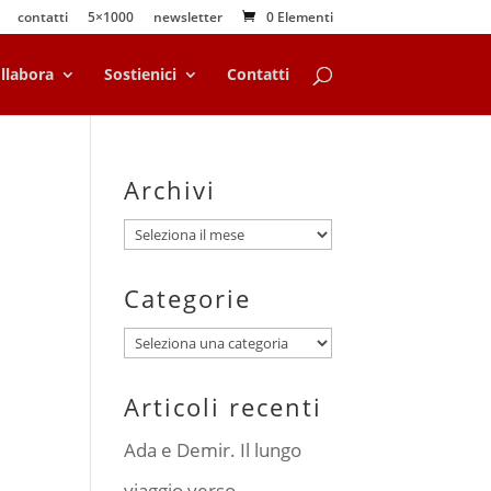
contatti
5×1000
newsletter
0 Elementi
llabora
Sostienici
Contatti
Archivi
Archivi
Categorie
Categorie
Articoli recenti
Ada e Demir. Il lungo
viaggio verso