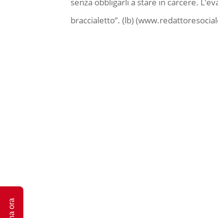
senza obbligarli a stare in carcere. L’ev
braccialetto”. (lb) (www.redattoresoci
Dona ora