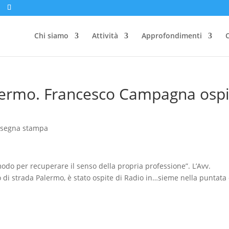
Chi siamo
Attività
Approfondimenti
C
lermo. Francesco Campagna ospi
ssegna stampa
odo per recuperare il senso della propria professione”. L’Avv.
di strada Palermo, è stato ospite di Radio in…sieme nella puntata 