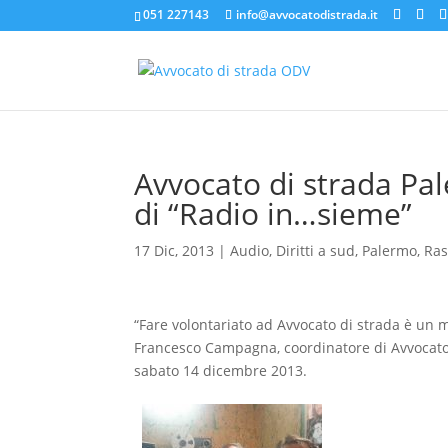
051 227143
info@avvocatodistrada.it
Avvocato di strada Pa
di “Radio in…sieme”
17 Dic, 2013
|
Audio
,
Diritti a sud
,
Palermo
,
Ra
“Fare volontariato ad Avvocato di strada è un m
Francesco Campagna, coordinatore di Avvocato 
sabato 14 dicembre 2013.