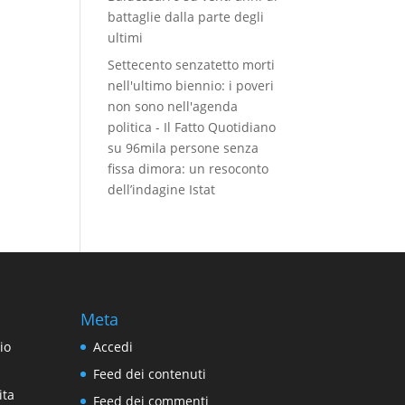
battaglie dalla parte degli
ultimi
Settecento senzatetto morti
nell'ultimo biennio: i poveri
non sono nell'agenda
politica - Il Fatto Quotidiano
su
96mila persone senza
fissa dimora: un resoconto
dell’indagine Istat
Meta
io
Accedi
Feed dei contenuti
ita
Feed dei commenti