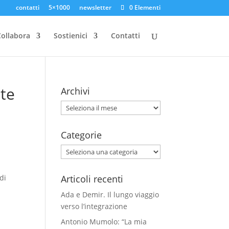
contatti
5×1000
newsletter
0 Elementi
ollabora
Sostienici
Contatti
te
Archivi
Archivi
Categorie
Categorie
di
Articoli recenti
Ada e Demir. Il lungo viaggio
verso l’integrazione
Antonio Mumolo: “La mia