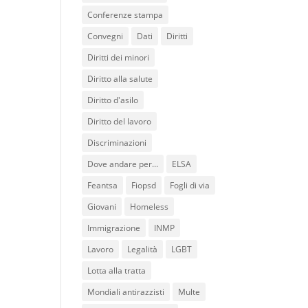
Conferenze stampa
Convegni
Dati
Diritti
Diritti dei minori
Diritto alla salute
Diritto d'asilo
Diritto del lavoro
Discriminazioni
Dove andare per...
ELSA
Feantsa
Fiopsd
Fogli di via
Giovani
Homeless
Immigrazione
INMP
Lavoro
Legalità
LGBT
Lotta alla tratta
Mondiali antirazzisti
Multe