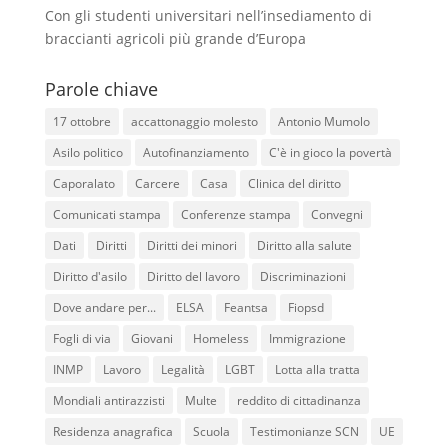
Con gli studenti universitari nell’insediamento di
braccianti agricoli più grande d’Europa
Parole chiave
17 ottobre
accattonaggio molesto
Antonio Mumolo
Asilo politico
Autofinanziamento
C'è in gioco la povertà
Caporalato
Carcere
Casa
Clinica del diritto
Comunicati stampa
Conferenze stampa
Convegni
Dati
Diritti
Diritti dei minori
Diritto alla salute
Diritto d'asilo
Diritto del lavoro
Discriminazioni
Dove andare per...
ELSA
Feantsa
Fiopsd
Fogli di via
Giovani
Homeless
Immigrazione
INMP
Lavoro
Legalità
LGBT
Lotta alla tratta
Mondiali antirazzisti
Multe
reddito di cittadinanza
Residenza anagrafica
Scuola
Testimonianze SCN
UE