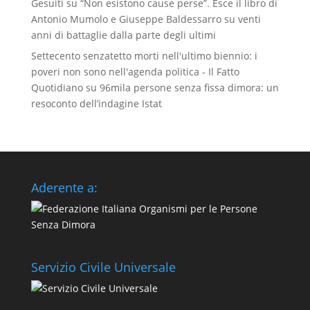
Gesuiti
su
“Non esistono cause perse”. Esce il libro di
Antonio Mumolo e Giuseppe Baldessarro su venti
anni di battaglie dalla parte degli ultimi
Settecento senzatetto morti nell'ultimo biennio: i
poveri non sono nell'agenda politica - Il Fatto
Quotidiano
su
96mila persone senza fissa dimora: un
resoconto dell’indagine Istat
Aderente a:
Servizio Civile Universale