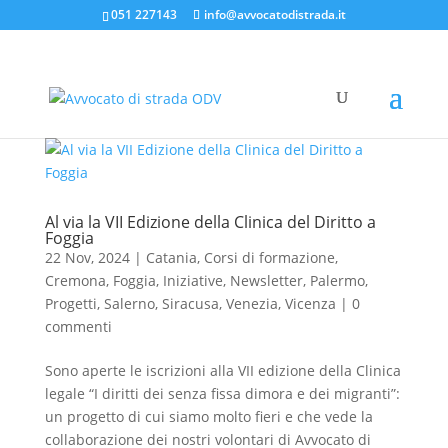
051 227143
info@avvocatodistrada.it
Al via la VII Edizione della Clinica del Diritto a
Foggia
22 Nov, 2024
|
Catania
,
Corsi di formazione
,
Cremona
,
Foggia
,
Iniziative
,
Newsletter
,
Palermo
,
Progetti
,
Salerno
,
Siracusa
,
Venezia
,
Vicenza
|
0
commenti
Sono aperte le iscrizioni alla VII edizione della Clinica
legale “I diritti dei senza fissa dimora e dei migranti”:
un progetto di cui siamo molto fieri e che vede la
collaborazione dei nostri volontari di Avvocato di