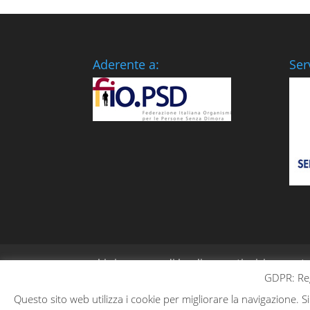
Aderente a:
Ser
chi siamo
sedi locali
sostienici
conta
GDPR: Reg
Questo sito web utilizza i cookie per migliorare la navigazione.
Powered by
JEFFE