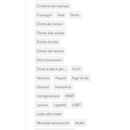
Conferenze stampa
Convegni
Dati
Diritti
Diritti dei minori
Diritto alla salute
Diritto d'asilo
Diritto del lavoro
Discriminazioni
Dove andare per...
ELSA
Feantsa
Fiopsd
Fogli di via
Giovani
Homeless
Immigrazione
INMP
Lavoro
Legalità
LGBT
Lotta alla tratta
Mondiali antirazzisti
Multe