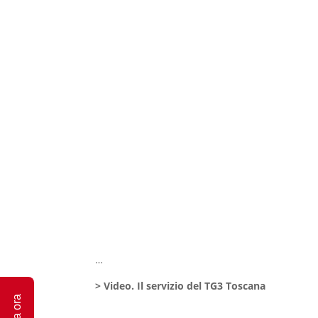
…
> Video. Il servizio del TG3 Toscana
Dona ora