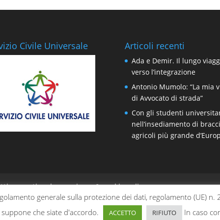
vizio Civile Universale
Articoli recenti
Ada e Demir. Il lungo viagg
verso l’integrazione
Antonio Mumolo: “La mia v
di Avvocato di strada”
Con gli studenti universita
nell’insediamento di bracci
agricoli più grande d’Euro
tti
gestionale
privacy & cookie policy
olamento generale sulla protezione dei dati, regolamento (UE) n.
 Si suppone che siate d'accordo.
In caso con
ACCETTO
RIFIUTO