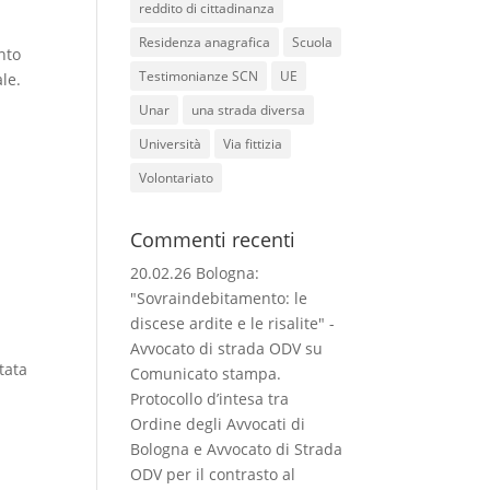
reddito di cittadinanza
Residenza anagrafica
Scuola
nto
Testimonianze SCN
UE
le.
Unar
una strada diversa
Università
Via fittizia
Volontariato
Commenti recenti
20.02.26 Bologna:
"Sovraindebitamento: le
discese ardite e le risalite" -
Avvocato di strada ODV
su
tata
Comunicato stampa.
Protocollo d’intesa tra
Ordine degli Avvocati di
Bologna e Avvocato di Strada
ODV per il contrasto al