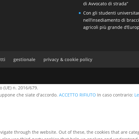
di Avvocato di strada”
Con gli studenti universita
nell’insediamento di bracci
agricoli più grande d’Euro
tti
gestionale
privacy & cookie policy
 (UE) n. 2016/679.
 suppone che siate d'accordo.
ACCETTO
RIFIUTO
In caso contrario:
Le
igate through the website. Out of these, the cookies that are cate