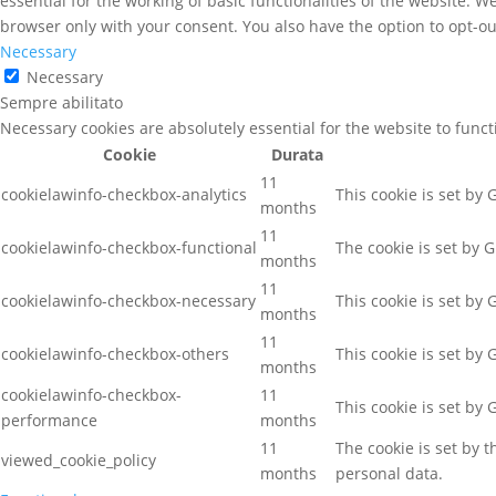
essential for the working of basic functionalities of the website. 
browser only with your consent. You also have the option to opt-ou
Necessary
Necessary
Sempre abilitato
Necessary cookies are absolutely essential for the website to func
Cookie
Durata
11
cookielawinfo-checkbox-analytics
This cookie is set by
months
11
cookielawinfo-checkbox-functional
The cookie is set by 
months
11
cookielawinfo-checkbox-necessary
This cookie is set by
months
11
cookielawinfo-checkbox-others
This cookie is set by
months
cookielawinfo-checkbox-
11
This cookie is set by
performance
months
11
The cookie is set by 
viewed_cookie_policy
months
personal data.