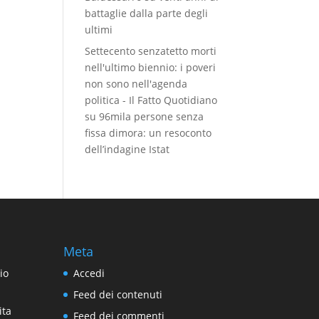
battaglie dalla parte degli
ultimi
Settecento senzatetto morti
nell'ultimo biennio: i poveri
non sono nell'agenda
politica - Il Fatto Quotidiano
su
96mila persone senza
fissa dimora: un resoconto
dell’indagine Istat
Meta
io
Accedi
Feed dei contenuti
ita
Feed dei commenti