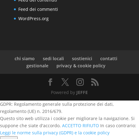
Feed dei commenti
WordPress.org
chi siamo
sedi locali
sostienici
contatti
gestionale
privacy & cookie policy
Powered by
JEFFE
GDPR: Regolamento generale sulla protezione dei dati,
regolamento (UE) n. 2016/679.
Questo sito web utilizza i cookie per migliorare la navigazione. Si
suppone che siate d'accordo.
ACCETTO
RIFIUTO
In caso contrario:
Leggi le norme sulla privacy (GDPR) e la cookie policy