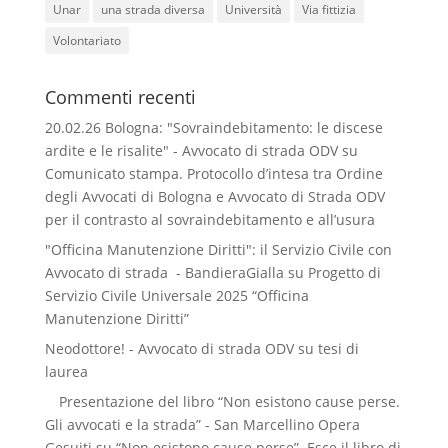
Unar
una strada diversa
Università
Via fittizia
Volontariato
Commenti recenti
20.02.26 Bologna: "Sovraindebitamento: le discese
ardite e le risalite" - Avvocato di strada ODV
su
Comunicato stampa. Protocollo d’intesa tra Ordine
degli Avvocati di Bologna e Avvocato di Strada ODV
per il contrasto al sovraindebitamento e all’usura
"Officina Manutenzione Diritti": il Servizio Civile con
Avvocato di strada - BandieraGialla
su
Progetto di
Servizio Civile Universale 2025 “Officina
Manutenzione Diritti”
Neodottore! - Avvocato di strada ODV
su
tesi di
laurea
Presentazione del libro “Non esistono cause perse.
Gli avvocati e la strada” - San Marcellino Opera
Gesuiti
su
“Non esistono cause perse”. Esce il libro di