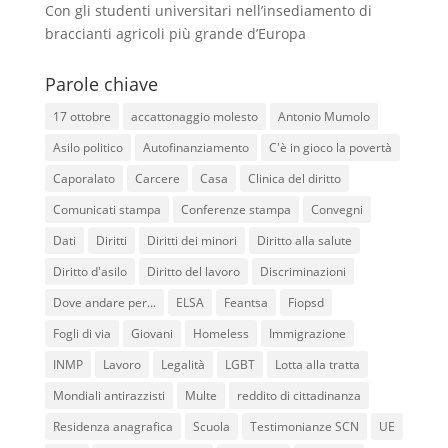
Con gli studenti universitari nell’insediamento di
braccianti agricoli più grande d’Europa
Parole chiave
17 ottobre
accattonaggio molesto
Antonio Mumolo
Asilo politico
Autofinanziamento
C'è in gioco la povertà
Caporalato
Carcere
Casa
Clinica del diritto
Comunicati stampa
Conferenze stampa
Convegni
Dati
Diritti
Diritti dei minori
Diritto alla salute
Diritto d'asilo
Diritto del lavoro
Discriminazioni
Dove andare per...
ELSA
Feantsa
Fiopsd
Fogli di via
Giovani
Homeless
Immigrazione
INMP
Lavoro
Legalità
LGBT
Lotta alla tratta
Mondiali antirazzisti
Multe
reddito di cittadinanza
Residenza anagrafica
Scuola
Testimonianze SCN
UE