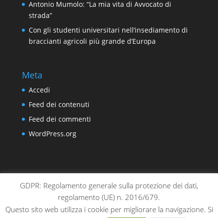
Antonio Mumolo: “La mia vita di Avvocato di
strada”
Con gli studenti universitari nell’insediamento di
braccianti agricoli più grande d’Europa
Meta
Accedi
Feed dei contenuti
Feed dei commenti
WordPress.org
GDPR: Regolamento generale sulla protezione dei dati,
chi siamo
sedi locali
sostienici
contatti
regolamento (UE) n. 2016/679.
gestionale
privacy & cookie policy
Questo sito web utilizza i cookie per migliorare la navigazione. Si