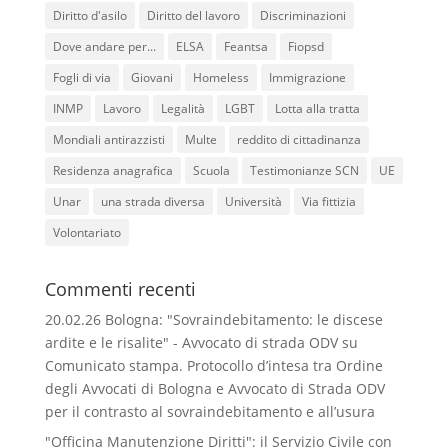
Diritto d'asilo
Diritto del lavoro
Discriminazioni
Dove andare per...
ELSA
Feantsa
Fiopsd
Fogli di via
Giovani
Homeless
Immigrazione
INMP
Lavoro
Legalità
LGBT
Lotta alla tratta
Mondiali antirazzisti
Multe
reddito di cittadinanza
Residenza anagrafica
Scuola
Testimonianze SCN
UE
Unar
una strada diversa
Università
Via fittizia
Volontariato
Commenti recenti
20.02.26 Bologna: "Sovraindebitamento: le discese
ardite e le risalite" - Avvocato di strada ODV
su
Comunicato stampa. Protocollo d’intesa tra Ordine
degli Avvocati di Bologna e Avvocato di Strada ODV
per il contrasto al sovraindebitamento e all’usura
"Officina Manutenzione Diritti": il Servizio Civile con