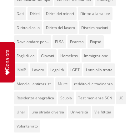
Dati
Diritti
Diritti dei minori
Diritto alla salute
Diritto d'asilo
Diritto del lavoro
Discriminazioni
Dove andare per...
ELSA
Feantsa
Fiopsd
Dona ora
Fogli di via
Giovani
Homeless
Immigrazione
INMP
Lavoro
Legalità
LGBT
Lotta alla tratta
Mondiali antirazzisti
Multe
reddito di cittadinanza
Residenza anagrafica
Scuola
Testimonianze SCN
UE
Unar
una strada diversa
Università
Via fittizia
Volontariato