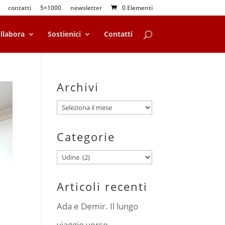
contatti
5×1000
newsletter
0 Elementi
llabora
Sostienici
Contatti
Archivi
Archivi
Categorie
Categorie
Articoli recenti
Ada e Demir. Il lungo
viaggio verso