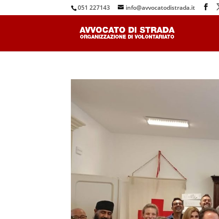
051 227143
info@avvocatodistrada.it