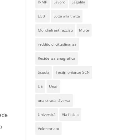
INMP
Lavoro
Legalità
LGBT
Lotta alla tratta
Mondiali antirazzisti
Multe
reddito di cittadinanza
Residenza anagrafica
Scuola
Testimonianze SCN
UE
Unar
una strada diversa
sede
Università
Via fittizia
a
Volontariato