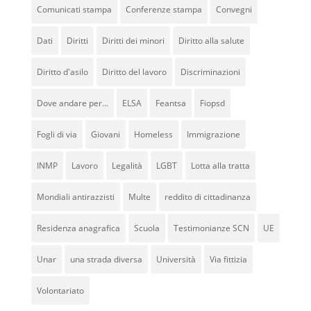
Comunicati stampa
Conferenze stampa
Convegni
Dati
Diritti
Diritti dei minori
Diritto alla salute
Diritto d'asilo
Diritto del lavoro
Discriminazioni
Dove andare per...
ELSA
Feantsa
Fiopsd
Fogli di via
Giovani
Homeless
Immigrazione
INMP
Lavoro
Legalità
LGBT
Lotta alla tratta
Mondiali antirazzisti
Multe
reddito di cittadinanza
Residenza anagrafica
Scuola
Testimonianze SCN
UE
Unar
una strada diversa
Università
Via fittizia
Volontariato