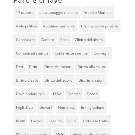
Parole chiave
17 ottobre
accattonaggio molesto
Antonio Mumolo
Asilo politico
Autofinanziamento
C'è in gioco la povertà
Caporalato
Carcere
Casa
Clinica del diritto
Comunicati stampa
Conferenze stampa
Convegni
Dati
Diritti
Diritti dei minori
Diritto alla salute
Diritto d'asilo
Diritto del lavoro
Discriminazioni
Dove andare per...
ELSA
Feantsa
Fiopsd
Fogli di via
Giovani
Homeless
Immigrazione
INMP
Lavoro
Legalità
LGBT
Lotta alla tratta
Mondiali antirazzisti
Multe
reddito di cittadinanza