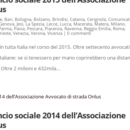
us
e
,
Bari
,
Bologna
,
Bolzano
,
Brindisi
,
Catania
,
Cerignola
,
Comunicat
Genova
,
Jesi
,
La Spezia
,
Lecce
,
Lucca
,
Macerata
,
Matera
,
Milano
,
Parma
,
Pavia
,
Pescara
,
Piacenza
,
Ravenna
,
Reggio Emilia
,
Roma
,
rieste
,
Venezia
,
Verona
,
Vicenza
|
0 commenti
 tutta Italia nel corso del 2015. Oltre settecento avvocati
italiane: se si tenessero per mano coprirebbero una dista
 Oltre 2 milioni e 432mila...
ancio sociale 2014 dell’Associazione
us