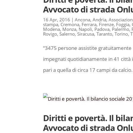
Avvocato di strada Onl
16 Apr, 2016
|
Ancona
,
Andria
,
Associazion
stampa
,
Cremona
,
Ferrara
,
Firenze
,
Foggia
,
Modena
,
Monza
,
Napoli
,
Padova
,
Palermo
,
Rovigo
,
Salerno
,
Siracusa
,
Taranto
,
Torino
,
T
“3475 persone assistite gratuitamente in
impegnati quotidianamente in 41 città 
pari a quella di circa 17 campi da calcio.
Diritti e povertà. Il bil
Avvocato di strada Onl