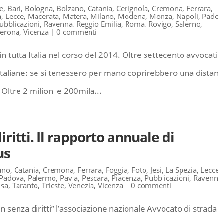
e
,
Bari
,
Bologna
,
Bolzano
,
Catania
,
Cerignola
,
Cremona
,
Ferrara
,
a
,
Lecce
,
Macerata
,
Matera
,
Milano
,
Modena
,
Monza
,
Napoli
,
Pad
ubblicazioni
,
Ravenna
,
Reggio Emilia
,
Roma
,
Rovigo
,
Salerno
,
erona
,
Vicenza
|
0 commenti
 tutta Italia nel corso del 2014. Oltre settecento avvocati
italiane: se si tenessero per mano coprirebbero una dista
 Oltre 2 milioni e 200mila...
ritti. Il rapporto annuale di
us
ano
,
Catania
,
Cremona
,
Ferrara
,
Foggia
,
Foto
,
Jesi
,
La Spezia
,
Lecc
Padova
,
Palermo
,
Pavia
,
Pescara
,
Piacenza
,
Pubblicazioni
,
Ravenn
usa
,
Taranto
,
Trieste
,
Venezia
,
Vicenza
|
0 commenti
 senza diritti” l’associazione nazionale Avvocato di strada