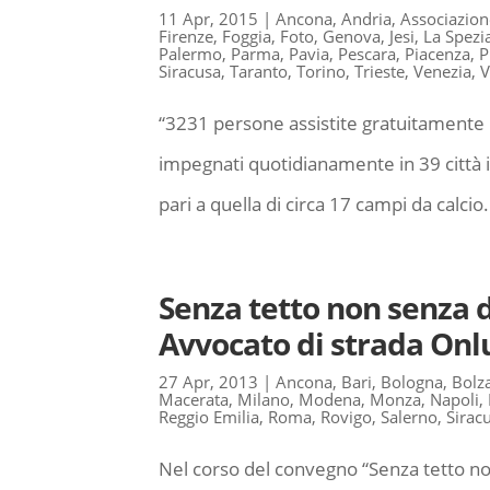
11 Apr, 2015
|
Ancona
,
Andria
,
Associazion
Firenze
,
Foggia
,
Foto
,
Genova
,
Jesi
,
La Spezi
Palermo
,
Parma
,
Pavia
,
Pescara
,
Piacenza
,
P
Siracusa
,
Taranto
,
Torino
,
Trieste
,
Venezia
,
V
“3231 persone assistite gratuitamente in
impegnati quotidianamente in 39 città 
pari a quella di circa 17 campi da calcio.
Senza tetto non senza di
Avvocato di strada Onl
27 Apr, 2013
|
Ancona
,
Bari
,
Bologna
,
Bolz
Macerata
,
Milano
,
Modena
,
Monza
,
Napoli
,
Reggio Emilia
,
Roma
,
Rovigo
,
Salerno
,
Sirac
Nel corso del convegno “Senza tetto non