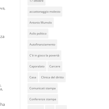
17 ottobre
ova
,
accattonaggio molesto
Antonio Mumolo
Asilo politico
nza
Autofinanziamento
C'è in gioco la povertà
Caporalato
Carcere
Casa
Clinica del diritto
e
,
Comunicati stampa
a
,
Conferenze stampa
 ha