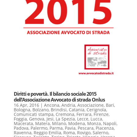
Diritti e povertà. Il bilancio sociale 2015
dell’Associazione Avvocato di strada Onlus
16 Apr, 2016
|
Ancona
,
Andria
,
Associazione
,
Bari
,
Bologna
,
Bolzano
,
Brindisi
,
Catania
,
Cerignola
,
Comunicati stampa
,
Cremona
,
Ferrara
,
Firenze
,
Foggia
,
Genova
,
Jesi
,
La Spezia
,
Lecce
,
Lucca
,
Macerata
,
Matera
,
Milano
,
Modena
,
Monza
,
Napoli
,
Padova
,
Palermo
,
Parma
,
Pavia
,
Pescara
,
Piacenza
,
Ravenna
,
Reggio Emilia
,
Roma
,
Rovigo
,
Salerno
,