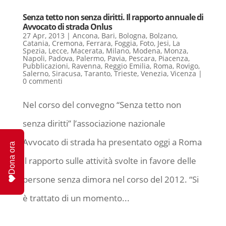
Senza tetto non senza diritti. Il rapporto annuale di
Avvocato di strada Onlus
27 Apr, 2013
|
Ancona
,
Bari
,
Bologna
,
Bolzano
,
Catania
,
Cremona
,
Ferrara
,
Foggia
,
Foto
,
Jesi
,
La
Spezia
,
Lecce
,
Macerata
,
Milano
,
Modena
,
Monza
,
Napoli
,
Padova
,
Palermo
,
Pavia
,
Pescara
,
Piacenza
,
Pubblicazioni
,
Ravenna
,
Reggio Emilia
,
Roma
,
Rovigo
,
Salerno
,
Siracusa
,
Taranto
,
Trieste
,
Venezia
,
Vicenza
|
0 commenti
Nel corso del convegno “Senza tetto non
senza diritti” l’associazione nazionale
Avvocato di strada ha presentato oggi a Roma
Dona ora
il rapporto sulle attività svolte in favore delle
persone senza dimora nel corso del 2012. “Si
è trattato di un momento...