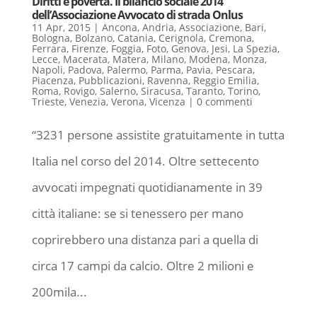
Diritti e povertà. Il bilancio sociale 2014
dell’Associazione Avvocato di strada Onlus
11 Apr, 2015
|
Ancona
,
Andria
,
Associazione
,
Bari
,
Bologna
,
Bolzano
,
Catania
,
Cerignola
,
Cremona
,
Ferrara
,
Firenze
,
Foggia
,
Foto
,
Genova
,
Jesi
,
La Spezia
,
Lecce
,
Macerata
,
Matera
,
Milano
,
Modena
,
Monza
,
Napoli
,
Padova
,
Palermo
,
Parma
,
Pavia
,
Pescara
,
Piacenza
,
Pubblicazioni
,
Ravenna
,
Reggio Emilia
,
Roma
,
Rovigo
,
Salerno
,
Siracusa
,
Taranto
,
Torino
,
Trieste
,
Venezia
,
Verona
,
Vicenza
|
0 commenti
“3231 persone assistite gratuitamente in tutta
Italia nel corso del 2014. Oltre settecento
avvocati impegnati quotidianamente in 39
città italiane: se si tenessero per mano
coprirebbero una distanza pari a quella di
circa 17 campi da calcio. Oltre 2 milioni e
200mila...