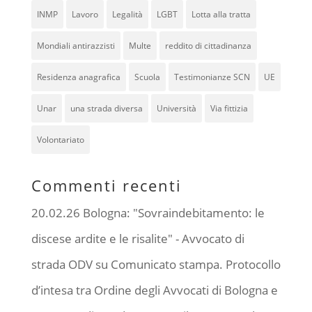
INMP
Lavoro
Legalità
LGBT
Lotta alla tratta
Mondiali antirazzisti
Multe
reddito di cittadinanza
Residenza anagrafica
Scuola
Testimonianze SCN
UE
Unar
una strada diversa
Università
Via fittizia
Volontariato
Commenti recenti
20.02.26 Bologna: "Sovraindebitamento: le
discese ardite e le risalite" - Avvocato di
strada ODV
su
Comunicato stampa. Protocollo
d’intesa tra Ordine degli Avvocati di Bologna e