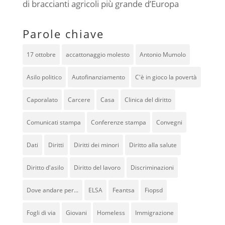
di braccianti agricoli più grande d’Europa
Parole chiave
17 ottobre
accattonaggio molesto
Antonio Mumolo
Asilo politico
Autofinanziamento
C'è in gioco la povertà
Caporalato
Carcere
Casa
Clinica del diritto
Comunicati stampa
Conferenze stampa
Convegni
Dati
Diritti
Diritti dei minori
Diritto alla salute
Diritto d'asilo
Diritto del lavoro
Discriminazioni
Dove andare per...
ELSA
Feantsa
Fiopsd
Fogli di via
Giovani
Homeless
Immigrazione