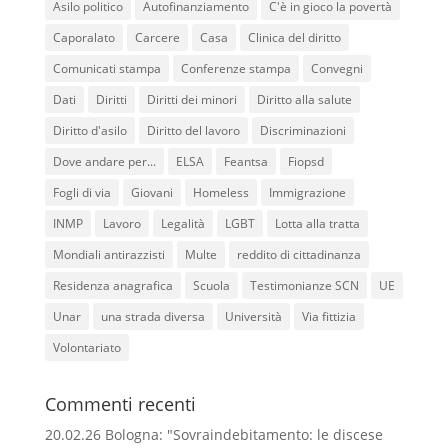
Asilo politico
Autofinanziamento
C'è in gioco la povertà
Caporalato
Carcere
Casa
Clinica del diritto
Comunicati stampa
Conferenze stampa
Convegni
Dati
Diritti
Diritti dei minori
Diritto alla salute
Diritto d'asilo
Diritto del lavoro
Discriminazioni
Dove andare per...
ELSA
Feantsa
Fiopsd
Fogli di via
Giovani
Homeless
Immigrazione
INMP
Lavoro
Legalità
LGBT
Lotta alla tratta
Mondiali antirazzisti
Multe
reddito di cittadinanza
Residenza anagrafica
Scuola
Testimonianze SCN
UE
Unar
una strada diversa
Università
Via fittizia
Volontariato
Commenti recenti
20.02.26 Bologna: "Sovraindebitamento: le discese