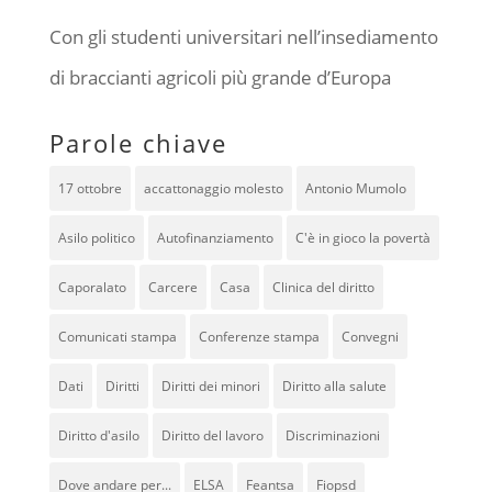
Con gli studenti universitari nell’insediamento
di braccianti agricoli più grande d’Europa
Parole chiave
17 ottobre
accattonaggio molesto
Antonio Mumolo
Asilo politico
Autofinanziamento
C'è in gioco la povertà
Caporalato
Carcere
Casa
Clinica del diritto
Comunicati stampa
Conferenze stampa
Convegni
Dati
Diritti
Diritti dei minori
Diritto alla salute
Diritto d'asilo
Diritto del lavoro
Discriminazioni
Dove andare per...
ELSA
Feantsa
Fiopsd