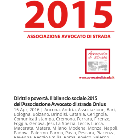
Diritti e povertà. Il bilancio sociale 2015
dell’Associazione Avvocato di strada Onlus
16 Apr, 2016
|
Ancona
,
Andria
,
Associazione
,
Bari
,
Bologna
,
Bolzano
,
Brindisi
,
Catania
,
Cerignola
,
Comunicati stampa
,
Cremona
,
Ferrara
,
Firenze
,
Foggia
,
Genova
,
Jesi
,
La Spezia
,
Lecce
,
Lucca
,
Macerata
,
Matera
,
Milano
,
Modena
,
Monza
,
Napoli
,
Padova
,
Palermo
,
Parma
,
Pavia
,
Pescara
,
Piacenza
,
Ravenna
,
Reggio Emilia
,
Roma
,
Rovigo
,
Salerno
,