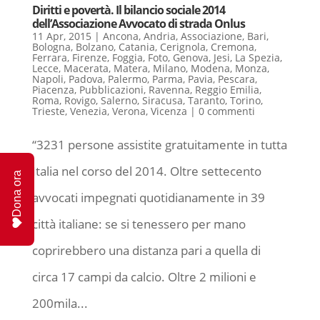
Diritti e povertà. Il bilancio sociale 2014
dell’Associazione Avvocato di strada Onlus
11 Apr, 2015
|
Ancona
,
Andria
,
Associazione
,
Bari
,
Bologna
,
Bolzano
,
Catania
,
Cerignola
,
Cremona
,
Ferrara
,
Firenze
,
Foggia
,
Foto
,
Genova
,
Jesi
,
La Spezia
,
Lecce
,
Macerata
,
Matera
,
Milano
,
Modena
,
Monza
,
Napoli
,
Padova
,
Palermo
,
Parma
,
Pavia
,
Pescara
,
Piacenza
,
Pubblicazioni
,
Ravenna
,
Reggio Emilia
,
Roma
,
Rovigo
,
Salerno
,
Siracusa
,
Taranto
,
Torino
,
Trieste
,
Venezia
,
Verona
,
Vicenza
|
0 commenti
“3231 persone assistite gratuitamente in tutta
Italia nel corso del 2014. Oltre settecento
Dona ora
avvocati impegnati quotidianamente in 39
città italiane: se si tenessero per mano
coprirebbero una distanza pari a quella di
circa 17 campi da calcio. Oltre 2 milioni e
200mila...