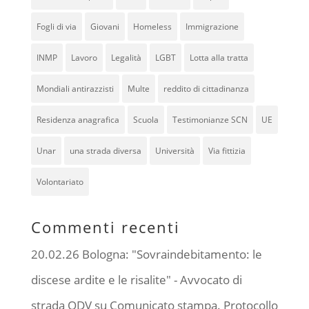
Fogli di via
Giovani
Homeless
Immigrazione
INMP
Lavoro
Legalità
LGBT
Lotta alla tratta
Mondiali antirazzisti
Multe
reddito di cittadinanza
Residenza anagrafica
Scuola
Testimonianze SCN
UE
Unar
una strada diversa
Università
Via fittizia
Volontariato
Commenti recenti
20.02.26 Bologna: "Sovraindebitamento: le
discese ardite e le risalite" - Avvocato di
strada ODV
su
Comunicato stampa. Protocollo