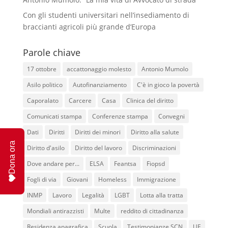
Con gli studenti universitari nell’insediamento di
braccianti agricoli più grande d’Europa
Parole chiave
17 ottobre
accattonaggio molesto
Antonio Mumolo
Asilo politico
Autofinanziamento
C'è in gioco la povertà
Caporalato
Carcere
Casa
Clinica del diritto
Comunicati stampa
Conferenze stampa
Convegni
Dati
Diritti
Diritti dei minori
Diritto alla salute
Dona ora
Diritto d'asilo
Diritto del lavoro
Discriminazioni
Dove andare per...
ELSA
Feantsa
Fiopsd
Fogli di via
Giovani
Homeless
Immigrazione
INMP
Lavoro
Legalità
LGBT
Lotta alla tratta
Mondiali antirazzisti
Multe
reddito di cittadinanza
Residenza anagrafica
Scuola
Testimonianze SCN
UE