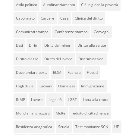
Asilo politico
Autofinanziamento
C'è in gioco la povertà
Caporalato
Carcere
Casa
Clinica del diritto
Comunicati stampa
Conferenze stampa
Convegni
Dati
Diritti
Diritti dei minori
Diritto alla salute
Diritto d'asilo
Diritto del lavoro
Discriminazioni
Dove andare per...
ELSA
Feantsa
Fiopsd
Fogli di via
Giovani
Homeless
Immigrazione
INMP
Lavoro
Legalità
LGBT
Lotta alla tratta
Mondiali antirazzisti
Multe
reddito di cittadinanza
Residenza anagrafica
Scuola
Testimonianze SCN
UE