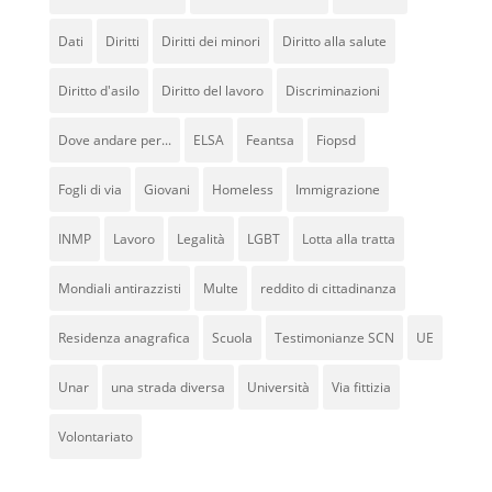
Dati
Diritti
Diritti dei minori
Diritto alla salute
Diritto d'asilo
Diritto del lavoro
Discriminazioni
Dove andare per...
ELSA
Feantsa
Fiopsd
Fogli di via
Giovani
Homeless
Immigrazione
INMP
Lavoro
Legalità
LGBT
Lotta alla tratta
Mondiali antirazzisti
Multe
reddito di cittadinanza
Residenza anagrafica
Scuola
Testimonianze SCN
UE
Unar
una strada diversa
Università
Via fittizia
Volontariato